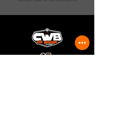
Rua João Rodolfo Schlenker, 411
Curitiba - PR
(41) 99803-2838
(41) 3014-0629
cwboldgarage@gmail.com
HORÁRIO DE