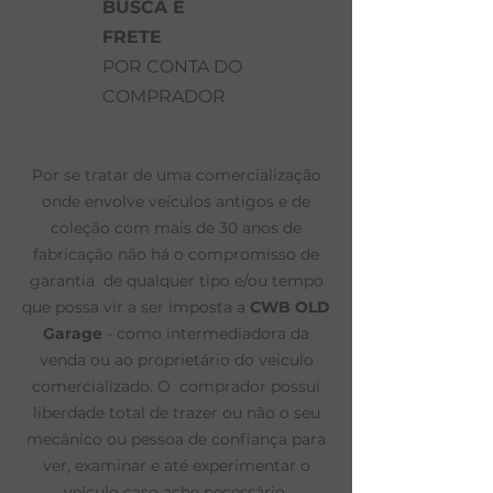
BUSCA E
FRETE
POR CONTA DO
COMPRADOR
Por se tratar de uma comercialização
onde envolve veículos antigos e de
coleção com mais de 30 anos de
fabricação não há o compromisso de
garantia de qualquer tipo e/ou tempo
que possa vir a ser imposta a
CWB OLD
Garage
- como intermediadora da
venda ou ao proprietário do veiculo
comercializado. O comprador possui
liberdade total de trazer ou não o seu
mecânico ou pessoa de confiança para
ver, examinar e até experimentar o
veículo caso ache necessário.