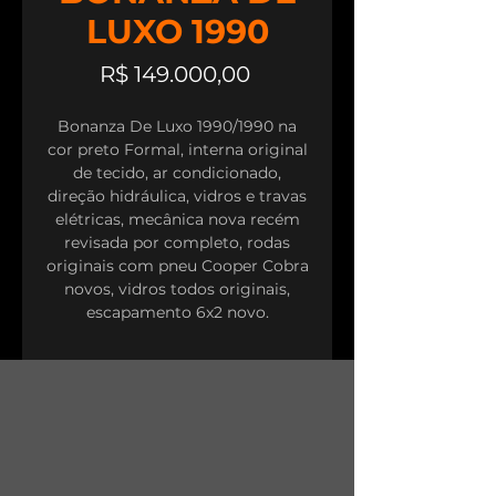
LUXO 1990
Preço
R$ 149.000,00
Bonanza De Luxo 1990/1990 na
cor preto Formal, interna original
de tecido, ar condicionado,
direção hidráulica, vidros e travas
elétricas, mecânica nova recém
revisada por completo, rodas
originais com pneu Cooper Cobra
novos, vidros todos originais,
escapamento 6x2 novo.