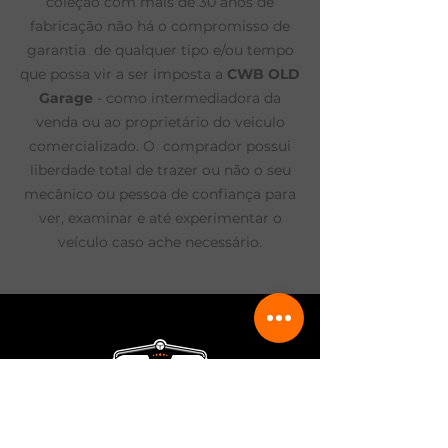
coleção com mais de 30 anos de
fabricação não há o compromisso de
garantia de qualquer tipo e/ou tempo
que possa vir a ser imposta a
CWB OLD
Garage
- como intermediadora da
venda ou ao proprietário do veiculo
comercializado. O comprador possui
liberdade total de trazer ou não o seu
mecânico ou pessoa de confiança para
ver, examinar e até experimentar o
veículo caso ache necessário.