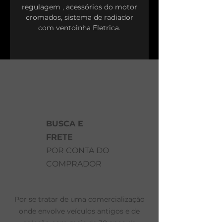
regulagem , acessórios do motor
cromados, sistema de radiador
com ventoinha Eletrica.
BUSCA E
FRETE
POR CONTA DO
COMPRADOR
Por se tratar de uma comercialização
onde envolve veículos antigos e de