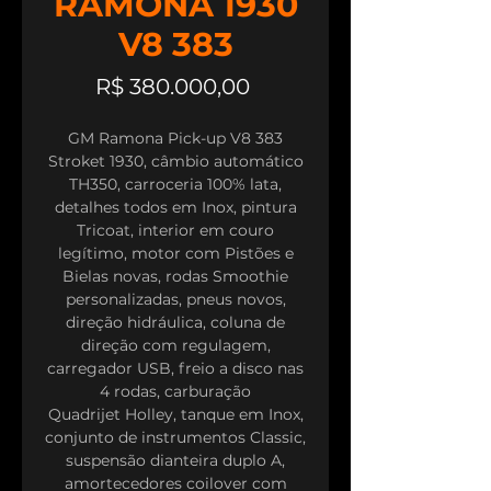
RAMONA 1930
V8 383
Preço
R$ 380.000,00
GM Ramona Pick-up V8 383
Stroket 1930, câmbio automático
TH350, carroceria 100% lata,
detalhes todos em Inox, pintura
Tricoat, interior em couro
legítimo, motor com Pistões e
Bielas novas, rodas Smoothie
personalizadas, pneus novos,
direção hidráulica, coluna de
direção com regulagem,
carregador USB, freio a disco nas
4 rodas, carburação
Quadrijet Holley, tanque em Inox,
conjunto de instrumentos Classic,
suspensão dianteira duplo A,
amortecedores coilover com