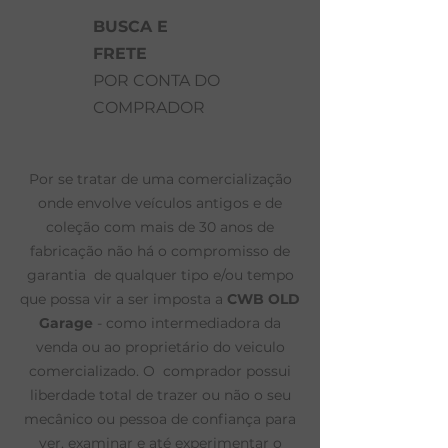
BUSCA E
FRETE
POR CONTA DO
COMPRADOR
Por se tratar de uma comercialização
onde envolve veículos antigos e de
coleção com mais de 30 anos de
fabricação não há o compromisso de
garantia de qualquer tipo e/ou tempo
que possa vir a ser imposta a
CWB OLD
Garage
- como intermediadora da
venda ou ao proprietário do veiculo
comercializado. O comprador possui
liberdade total de trazer ou não o seu
mecânico ou pessoa de confiança para
ver, examinar e até experimentar o