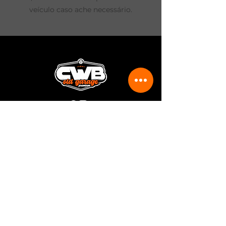
veículo caso ache necessário.
Rua João Rodolfo Schlenker, 411
Curitiba - PR
(41) 99803-2838
(41) 3014-0629
cwboldgarage@gmail.com