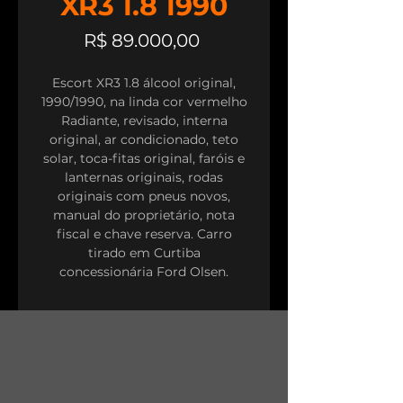
XR3 1.8 1990
Preço
R$ 89.000,00
Escort XR3 1.8 álcool original,
1990/1990, na linda cor vermelho
Radiante, revisado, interna
original, ar condicionado, teto
solar, toca-fitas original, faróis e
lanternas originais, rodas
originais com pneus novos,
manual do proprietário, nota
fiscal e chave reserva. Carro
tirado em Curtiba
concessionária Ford Olsen.