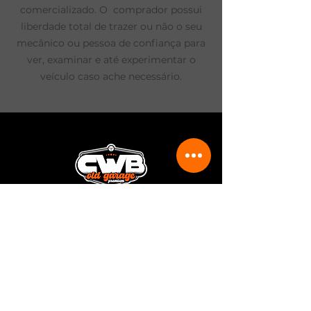
comercializado. O comprador possui
liberdade total de trazer ou não o seu
mecânico ou pessoa de confiança para
ver, examinar e até experimentar o
veículo caso ache necessário.
Rua João Rodolfo Schlenker, 411
Curitiba - PR
(41) 99803-2838
(41) 3014-0629