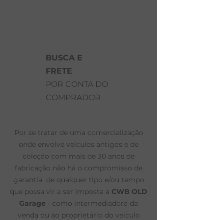
BUSCA E
FRETE
POR CONTA DO
COMPRADOR
Por se tratar de uma comercialização
onde envolve veículos antigos e de
coleção com mais de 30 anos de
fabricação não há o compromisso de
garantia de qualquer tipo e/ou tempo
que possa vir a ser imposta a
CWB OLD
Garage
- como intermediadora da
venda ou ao proprietário do veiculo