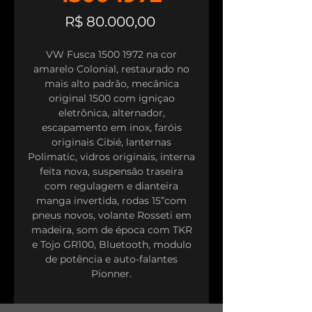
Preço
R$ 80.000,00
VW Fusca 1500 1972 na cor
amarelo Colonial, restaurado no
mais alto padrão, mecânica
original 1500 com igniçao
eletrônica, alternador,
escapamento em inox, faróis
originais Cibié, lanternas
Polimatic, vidros originais, interna
feita nova, suspensão traseira
com regulagem e dianteira
manga invertida, rodas 15”com
pneus novos, volante Rosseti em
madeira, som de época com TKR
e Tojo GR100, Bluetooth, modulo
de potência e auto-falantes
Pionner.